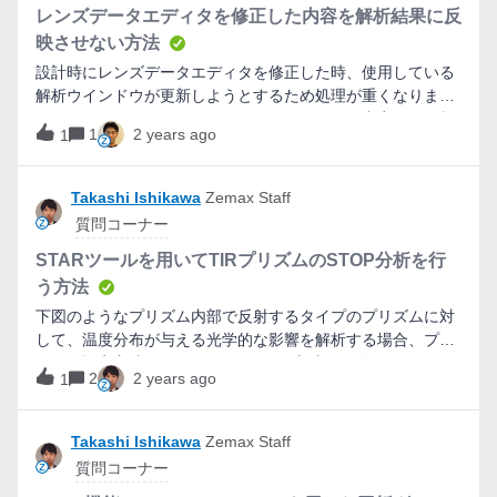
レンズデータエディタを修正した内容を解析結果に反
映させない方法
設計時にレンズデータエディタを修正した時、使用している
解析ウインドウが更新しようとするため処理が重くなりま
す。ここではレンズデータエディタを修正した内容を、解析
1
2 years ago
1
結果に反映させない方法をご紹介します。
Takashi Ishikawa
Zemax Staff
質問コーナー
STARツールを用いてTIRプリズムのSTOP分析を行
う方法
下図のようなプリズム内部で反射するタイプのプリズムに対
して、温度分布が与える光学的な影響を解析する場合、プリ
ズムの設定方法とSTARツールの使用方法を紹介します。
2
2 years ago
1
Takashi Ishikawa
Zemax Staff
質問コーナー