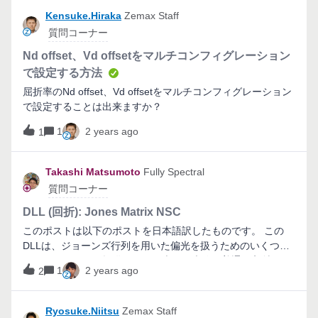
Kensuke.Hiraka
Zemax Staff
質問コーナー
Nd offset、Vd offsetをマルチコンフィグレーション
で設定する方法
屈折率のNd offset、Vd offsetをマルチコンフィグレーション
で設定することは出来ますか？
1
2 years ago
1
Takashi Matsumoto
Fully Spectral
質問コーナー
DLL (回折): Jones Matrix NSC
このポストは以下のポストを日本語訳したものです。 この
DLLは、ジョーンズ行列を用いた偏光を扱うためのいくつか
の異なるモードを提供します。表面に光線が普通に入射する
1
2 years ago
2
場合は、内蔵のオブジェクト "Jones Matrix" と同じデータを
返します。光線が表面に斜めに入射する場合、このDLLはよ
り期待される結果に近い方法で偏光を扱うことができます。
Ryosuke.Niitsu
Zemax Staff