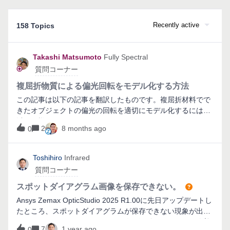
Recently active
158 Topics
Takashi Matsumoto
Fully Spectral
質問コーナー
複屈折物質による偏光回転をモデル化する方法
この記事は以下の記事を翻訳したものです。複屈折材料でで
きたオブジェクトの偏光の回転を適切にモデル化するには、
以下の様にノンシーケンシャルコンポーネントエディタのオ
2
8 months ago
0
ブジェクトの プロパティを変更します。屈折率タブから屈折
率タイプで複屈折を選んで波長プレートモードを設定する必
要があります。モードのパラメータを変えることで、実際に
Toshihiro
Infrared
追跡される光線を選択できます。エネルギーの分布はこの設
質問コーナー
定で変化しませんが、追跡されない光線に割り当てられたエ
ネルギーは、"閾値によるエネルギーロス"として報告されま
スポットダイアグラム画像を保存できない。
す。常光、異常光のいずれか、または両方をトレースするこ
Ansys Zemax OpticStudio 2025 R1.00に先日アップデートし
とができますが、波長プレートモードは、常光の経路に沿っ
たところ、スポットダイアグラムが保存できない現象が出て
てエネルギーを追跡する一方、異常光の電場も一緒に伝搬さ
おります。エラーメッセージの画像を添付いたします。改善
れ、全電場は常光と異常光の方向の屈折率の差分によって位
7
1 year ago
0