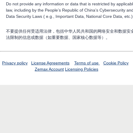
Do not provide any information or data that is restricted by applicab
law, including by the People’s Republic of China’s Cybersecurity an
Data Security Laws ( e.g., Important Data, National Core Data, etc.)
不要提供任何受适用法律，包括中华人民共和国的网络安全和数据安
法限制的信息或数据（如重要数据、国家核心数据等）。
Privacy policy
License Agreements
Terms of use
Cookie Policy
Zemax Account
Licensing Policies