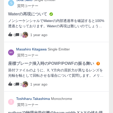
S
質問コーナー
Waterの再現について
ノンシーケンシャルでWaterの内部透過率を確認すると100%
透過となっております。Waterの再現は難しいのでしょう
か。
1
1 year ago
0
Masahiro Kitagawa
Single Emitter
質問コーナー
座標ブレーク挿入時のPOWP/POWFの振る舞い
添付ファイルのように、X, Y方向の屈折力が異なるレンズを
光軸を軸として回転させる場合について質問します。メリッ
トファンクションのPOWF/POWPオペランドで球面屈折力
1
1 year ago
0
（Data 0）とシリンダ屈折力(Data 1)を表示させた場合、ど
ちらも回転角に依らず一定の値を示すのが正しいと思いま
す。しかし、実際にやってみると回転角88.6°付近で値が急激
Toshiharu.Takashima
Monochrome
T
に下がり、そこから90°までなだらかに下がって0に近付きま
質問コーナー
す。これは何か使い方が間違っているのでしょうか？ それ
ともバグでしょうか？添付ファイルの例では、分かりやすい
pythonで物理光学伝搬のbeam width XとYの値を得