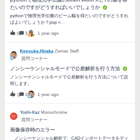
ようにマルチコンフィグで0, 88, 89, 90°を設定しています。
たいのですがどうすればいいでしょうか
球面が0.5D、シリンダが1.0Dで一定のはずですが、MFEで見
pythonで物理光学伝搬のビーム幅を得たいのですがどうすれ
るとコンフィグごとに値が違っています。（近軸XYで試して
ばよいでしょうか？pop =
いますが、トロイダルでも同様でした。）
TheSystem.Analyses.New_Analysis_SettingsFirst(AnalysisID
3
1 year ago
0
M.PhysicalOpticsPropagation)pop_settings =
pop.GetSettings()pop_settings.BeamType =
ZOSAPI.Analysis.PhysicalOptics.POPBeamTypes.GaussianA
Kensuke.Hiraka
Zemax Staff
nglepop_settings.SetParameterValue(0,
質問コーナー
28)pop_settings.SetParameterValue(1,
8)pop_settings.AutoCalculateBeamSampling()pop.ApplyAnd
ノンシーケンシャルモードで公差解析を行う方法
WaitForCompletion()pop_results =
ノンシーケンシャルモードで公差解析を行う方法について説
pop.GetResults()print(pop_results.HeaderData.Lines[5])だ
明します。
と、Beam Width X = 1.30349E+00, Y = 4.44539E-01
Millimetersを得れるのですが、typeがstrになってしまいま
1
1 year ago
1
す。X、Yの値を別の方法で得るにはどうすればいいでしょう
か？宜しくお願いします。
Yoshi-Kaz
Monochrome
質問コーナー
画像保存時のエラー
ノンシーケンシャル解析で、CADインポートデータをディ