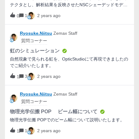
テクタとし、解析結果を反映させたNSCシェーデッドモデル
の画像を保存しようとすると、必ずソフトが強制停止されま
1
2 years ago
0
す。 解決方法をご存じの方はおられませんでしょうか？
Ryosuke.Niitsu
Zemax Staff
質問コーナー
虹のシミュレーション
自然現象で見られる虹を、OpticStudioにて再現できましたの
でご紹介いたします。
3
2 years ago
1
Ryosuke.Niitsu
Zemax Staff
質問コーナー
物理光学伝搬 POP ビーム幅について
物理光学伝搬 POPでのビーム幅について説明いたします。
1
2 years ago
1