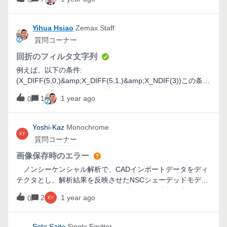
方法をご教示いただけないでしょうか？以下がわかったこと
相回転されます。そのため、物体中の偏光の回転をモデル化
です。 この現象はファイル依存性はなく、ZOSを立ち上げた
するには、波長プレートモードを使用する必要があります。
際の初期ファイル(LENS.zmx)でも起こっています。 この現
Yihua Hsiao
Zemax Staff
添付のサンプルファイルでは、偏光[1, 1]（XYの中間の45°方
象はPC再起動をしても、ソフトを再起動しても改善できませ
質問コーナー
向の偏光）をもつ光源（矩形）から軸に平行な光線を射出し
んでした。 この現象はスポットダイアグラムの画像保存時に
ており、複屈折材料KDPを使用した長方形ボリュームを半波
は起こりますが、3Dレイアウトの画像保存時には起こってい
回折のフィルタ文字列
長板として使用しています。オブジェクトの厚さは、常光と
ません。 以上、どうぞよろしくお願いいたします。
例えば、以下の条件:
異常光の光路差が波長の半分に等しくなるように設定しま
(X_DIFF(5,0,)&amp;X_DIFF(5,1,)&amp;X_NDIF(3))この条件
す。2分の1波長板は偏光を90度回転させます。第3オブジェ
では、以下の2つのケースに該当する光線を抽出します。(a)
クトとしてに、ジョーンズ行列オブジェクトが結果の偏光を
1
1 year ago
0
0次回折が2回、1次回折が1回の合計3回の回折が発生する場
チェックするために使用されます。これは、光源の偏光と平
合。(b) 0次回折が1回、1次回折が2回の合計3回の回折が発生
行な偏光を透過するように設定されているので、すべての光
する場合。現状のFilter条件では、上記の両ケースが含まれて
線が透過していないことが、モデルで確認することができま
Yoshi-Kaz
Monochrome
います。もし、(a) のみを抽出したい場合、どのようにFilter
す。複屈折タイプの設定に関する詳細は、以下のヘルプファ
質問コーナー
を設定すればよいでしょうか
イルを参照してください。[設定] (Setup) タブ &gt; [エディタ]
画像保存時のエラー
(Editor) グループ ([設定] (Setup) タブ) &gt; ノンシーケンシ
ャル コンポーネント エディタ &gt; [オブジェクト プロパテ
ノンシーケンシャル解析で、CADインポートデータをディ
ィ] (Object Properties) (ノンシーケンシャル コンポーネント
テクタとし、解析結果を反映させたNSCシェーデッドモデル
エディタ) &gt; [屈折率] (Index) &gt; [複屈折] (Birefringent) タ
の画像を保存しようとすると、必ずソフトが強制停止されま
2
1 year ago
0
イプ
す。 解決方法をご存じの方はおられませんでしょうか？
Sota.Saito
Single Emitter