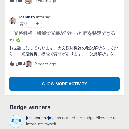
1
2 years ago
1
Toshihiro
Infrared
質問コーナー
「光路解析」機能で光線が当たった面を特定できる
か
お世話になっております。天文観測機器の迷光解析をしてお
り、「光路解析」機能で質問があります。「光路解析」を使
用すると、光線が当たったオブジェクトの順番をもとに光路
4
2 years ago
1
がまとめられておりますが、各オブジェクトに存在する
「面」で光路をまとめることは可能でしょうか？例えば、解
析対象に保持機構や筐体が含まれる場合、ZOSモデルに
SHOW MORE ACTIVITY
STEPファイルを使用することがあります。その場合、モデ
ルに複数の面が定義されていますが、光路がどの面に当たっ
たのかが知りたいことがあります。
Badge winners
jesusmunozjmj
has earned the badge Allow me to
introduce myself