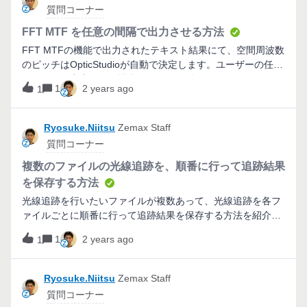
このDLLには "mode "パラメータがあり、出力光線の偏光計
質問コーナー
算方法を切り替えることができますが、おそらくmode 0が最
も便利なオプションとなると思われます。各モードでの計算
FFT MTF を任意の間隔で出力させる方法
の詳細については、DLLにドキュメントが添付されています
FFT MTFの機能で出力されたテキスト結果にて、空間周波数
ので参照してください。 ダウンロード 更新日 バージョン 対
のピッチはOpticStudioが自動で決定します。ユーザーの任意
応する OpticStudio バージョン コメント 2023/03/18 1.0 - 初
のピッチで出力したい場合はマクロが活用できます。
版作成
1
2 years ago
1
Ryosuke.Niitsu
Zemax Staff
質問コーナー
複数のファイルの光線追跡を、順番に行って追跡結果
を保存する方法
光線追跡を行いたいファイルが複数あって、光線追跡を各フ
ァイルごとに順番に行って追跡結果を保存する方法を紹介さ
せていただきます。
1
2 years ago
1
Ryosuke.Niitsu
Zemax Staff
質問コーナー