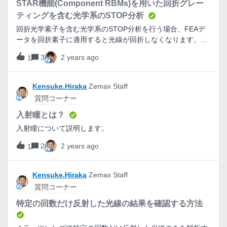
STAR機能(Component RBMs)を用いた回折グレー
ティングを含む光学系のSTOP分析
回折光学素子を含む光学系のSTOP分析を行う場合、FEAデ
ータを回折素子に適用すると光線が回折しなくなります。完
璧なソリューションではありませんが、STRAの新機能を用
3
2 years ago
1
いた対応方法をご紹介します。
Kensuke.Hiraka
Zemax Staff
質問コーナー
入射瞳とは？
入射瞳について説明します。
2
2 years ago
1
Kensuke.Hiraka
Zemax Staff
質問コーナー
特定の回数だけ反射した光線の結果を確認する方法