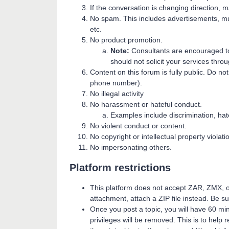
If the conversation is changing direction, 
No spam. This includes advertisements, mult
etc.
No product promotion.
Note:
Consultants are encouraged to
should not solicit your services throu
Content on this forum is fully public. Do n
phone number).
No illegal activity
No harassment or hateful conduct.
Examples include discrimination, hat
No violent conduct or content.
No copyright or intellectual property violati
No impersonating others.
Platform restrictions
This platform does not accept ZAR, ZMX, o
attachment, attach a ZIP file instead. Be su
Once you post a topic, you will have 60 minut
privileges will be removed. This is to help