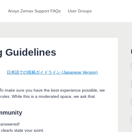
Ansys Zemax Support FAQs
User Groups
 Guidelines
日本語での投稿ガイドライン (Japanese Version)
 To make sure you have the best experience possible, we
 rules. While this is a moderated space, we ask that
ommunity
e answered!
 clearly state your point.