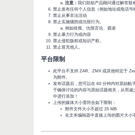
注意：
我们鼓励产品顾问通过解答疑
禁止发布任何个人信息（例如地址或电话号
禁止从事非法活动
禁止实施骚扰或仇恨行为。
例如歧视、仇恨言论、霸凌
禁止暴力行为或内容
禁止侵犯版权或知识产权。
禁止冒充他人。
平台限制
此平台不支持 ZAR、ZMX 或其他特定于 Z
为附件。
发布话题后，您可以在 60 分钟内对原始
于确保讨论的内容与原始话题相关，从而减
中进行添加！
上传的媒体大小需符合如下限制：
附件文件大小不超过 25 MB
在文本编辑器中直接上传的图片大小不超