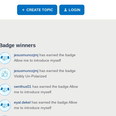
CREATE TOPIC
LOGIN
Badge winners
jesusmunozjmj
has earned the badge
Allow me to introduce myself
jesusmunozjmj
has earned the badge
Visibly Un-Polarized
oenthus01
has earned the badge Allow
me to introduce myself
eyal.dekel
has earned the badge Allow
me to introduce myself