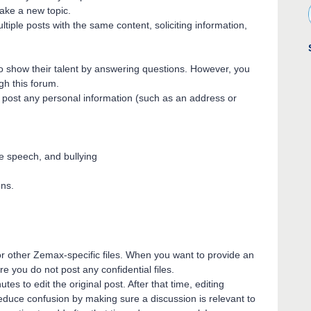
make a new topic.
iple posts with the same content, soliciting information,
 show their talent by answering questions. However, you
gh this forum.
ot post any personal information (such as an address or
e speech, and bullying
ons.
r other Zemax-specific files. When you want to provide an
re you do not post any confidential files.
es to edit the original post. After that time, editing
 reduce confusion by making sure a discussion is relevant to