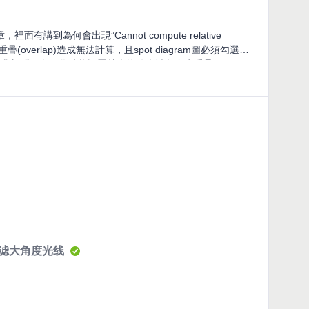
講到為何會出現”Cannot compute relative
線重疊(overlap)造成無法計算，且spot diagram圖必須勾選
重疊的現象。我想問，在優化時能設置甚麼條件來避免產生重疊?
滤大角度光线