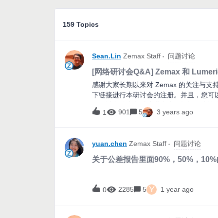
159 Topics
Sean.Lin
Zemax Staff
问题讨论
[网络研讨会Q&A] Zemax 和 Lum
感谢大家长期以来对 Zemax 的关注
下链接进行本研讨会的注册。并且，您可以
次研讨会的内容对演讲者进行提问，也请自由留
901
5
3 years ago
1
17:00 参与链接: https://v.ansys.com
往往需要跨多个空间尺度的耦合仿真技术
射结构中提取光，或是通过波导和自由空
yuan.chen
Zemax Staff
问题讨论
追迹方法在波长维度的结构中往往会失效
源。连接纳米级和宏观级光学器件的传统
关于公差报告里面90%，50%，10
域的领导者，Ansys 致力于提供解决
网络研讨会中，我们将重点介绍 Zemax Optic
帮助工程师实现从微观到宏观光学系统的仿
Y
2285
5
1 year ago
0
安 | AnsysAnsys Zemax光学应
术服务支持工作。 周铮 | AnsysAn
电信息硕士，目前负责Ansys Lumeric