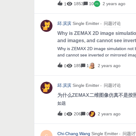
1853
10
2 years ago
1
新版的dll需要在Lumerical中定义RCWA参数，
– Ansys Opticshttps://optics.ansys.co
workflow的KBA中新增了一段解释说明How dynamic
邱.滨滨
Single Emitter
问题讨论
LumericalTroubleshooting部分根据反馈
dynamic linking updates &amp; kn
Why is ZEMAX 2D image simulation
速设定grating的参数API (CS User Extension)
and images, and cannot see inver
Community23.05.05:最新版的dll下载：DLL:
Why is ZEMAX 2D image simulation not b
怎么用ZOSAPI读写参数ZOS-API- How to acces
and cannot see inverted or mirrored im
Component Editor? | Zemax Community
185
1
2 years ago
0
邱.滨滨
Single Emitter
问题讨论
为什么ZEMAX二维图像仿真不是
如题
206
0
2 years ago
0
Chi-Chang.Wang
Single Emitter
问题讨