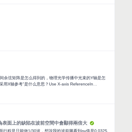
的散射模拟模型并能更准确的做到模拟计算的LAB 和实际测量的LAB
空间余弦矩阵是怎么得到的，物理光学传播中光束的Y轴是怎
考”是什么意思？Use X-axis ReferenceIn
tained in the function of physical optical propagation,
 optical propagation defined, or what does "lens editor →
 " mean?
否為表面上的缺陷在波前空間中會顯得兩倍大
程是只能做1/30波，想說我的波前圖看到pv值是0.0325