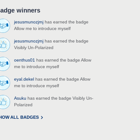
adge winners
jesusmunozjmj
has earned the badge
Allow me to introduce myself
jesusmunozjmj
has earned the badge
Visibly Un-Polarized
oenthus01
has earned the badge Allow
me to introduce myself
eyal.dekel
has earned the badge Allow
me to introduce myself
Asuku
has earned the badge Visibly Un-
Polarized
HOW ALL BADGES