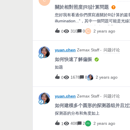
C
關於相對照度(RI)計算問題
您好我有看過你們撰寫過關於RI計算的篇章，裡面有
illumination...”，其中一個問題可能是光
direction cosines才能觀察到
C
310
0
2 years ago
0
yuan.chen
Zemax Staff
问题讨论
如何快速了解偏振
如题
1678
8
2 years ago
0
yuan.chen
Zemax Staff
问题讨论
如何建模多个圆形的探测器组并且过
探测器的分布和角度如上
408
2
2 years ago
1