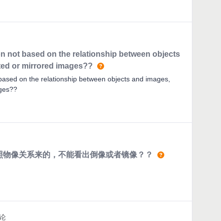
可以参考以下文章：RCWA Solver - Simulation Object
m/hc/en-us/articles/36003438261423-03-15：Dynamic
 link load settings from OpticStudio to
做了更新23-03-16：相关bug：Zemax - Lumerical RCWA
own bugs | Zemax Community23/03/27:新增一个工具包，可以快
 not based on the relationship between objects
: Diffractive DLL Setup Assistant | Zemax
ted or mirrored images??
 Dynamic Link RCWA | Zemax Community23.05.11:关于
ased on the relationship between objects and images,
s properties and methods in Non-Sequential
ages??
按照物像关系来的，不能看出倒像或者镜像？？
论