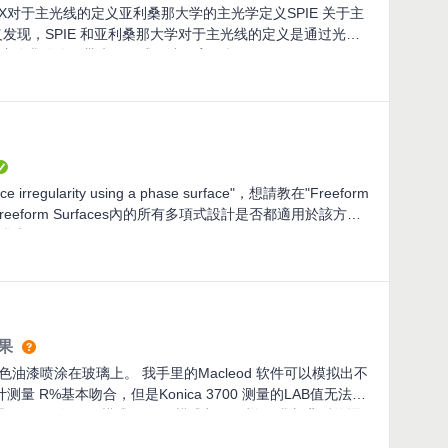
对于主光线的定义亚利桑那大学的主光学定义SPIE 关于主
义发现，SPIE 和亚利桑那大学对于主光线的定义是通过光阑
，这给我的使用带来了困惑，请不吝解释。
 irregularity using a phase surface"，想請教在"Freeform
nomial Freeform Surfaces內的所有多項式設計是否都適用於該方法
供參考?
果
彩色油漆喷涂在玻璃上。 我手里的Macleod 软件可以模拟出不
 R%基本吻合，但是Konica 3700 测量的LAB值无法用
油墨LAB值，如SCI 模式，SCE 模式都不一样， 我想背后的逻
是镜面反射很接近。我如何把我手里测量到SCI， SCE，