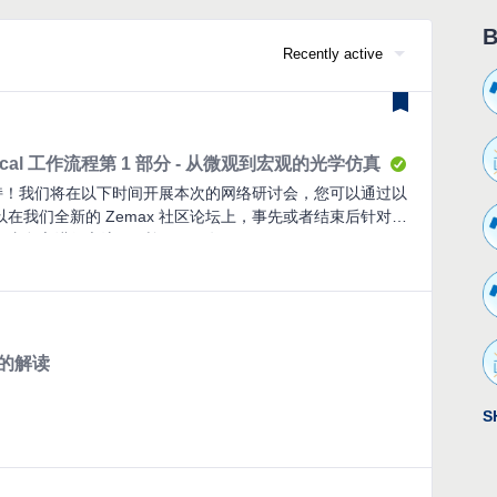
B
Recently active
erical 工作流程第 1 部分 - 从微观到宏观的光学仿真
与支持！我们将在以下时间开展本次的网络研讨会，您可以通过以
在我们全新的 Zemax 社区论坛上，事先或者结束后针对本
言进行交流。 时间:2022年7月22日（周五）16:00-
.cn/live/AuYDgsCG?source=Zemax 内容摘要： 复杂的光学系统
，以实现精确的设计和公差分析。从照明系统中的纳米级发
间组件的混合体传播光只是复杂光学系统的一些例子。光线
，而电磁方法对于较大尺寸的器件计算来说过于消耗算力资
方法需要繁琐的手动文件转换，并且容易出错。作为仿真领
%的解读
方案以加快分析速度并缓解光学设计工作流程中的挑战。在本次
Studio 和 Ansys Lumerical 之间相互联动的一些工具，
S
真设计，从而有效地设计制作创新光学系统。 演示者: 林修
用工程师，加入Zemax三年半，目前负责Zemax相关的售前与售后技
sys系统事业部光学产品应用工程师，华中科技大学和巴黎十一大光
al的业务开发与技术咨询工作。