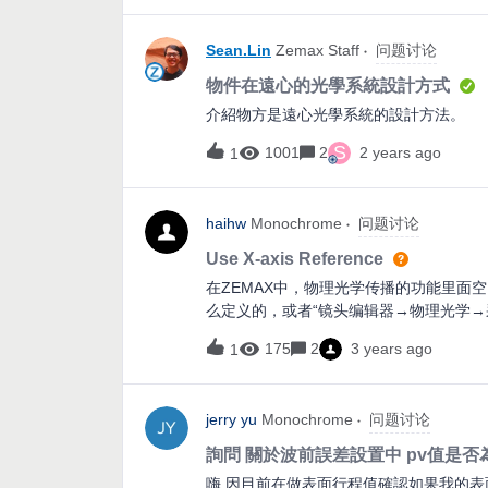
R% 转换到Zemax OpticStudio 
match。 谢谢
Sean.Lin
Zemax Staff
问题讨论
物件在遠心的光學系統設計方式
介紹物方是遠心光學系統的設計方法。
S
1001
2
2 years ago
1
haihw
Monochrome
问题讨论
Use X-axis Reference
在ZEMAX中，物理光学传播的功能里面
么定义的，或者“镜头编辑器→物理光学→采用X轴参
ZEMAX, how is the space cosine matrix ob
175
2
3 years ago
1
how is the Y-axis of the beam in physical
physical optics → Use X-axis Reference
jerry yu
Monochrome
问题讨论
詢問 關於波前誤差設置中 pv值是
嗨 因目前在做表面行程值確認如果我的表面行