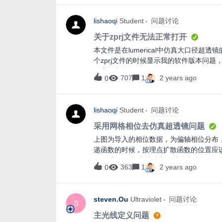
lishaoqi
Student
问题讨论
关于zprj文件无法正常打开
本文件是在lumerical中仿真大口径超
个zprj文件的时候显示我的软件版本问题，
了案例文件
707
1
2 years ago
0
lishaoqi
Student
问题讨论
采用网格相位去仿真超透镜问题
上图为导入的相位数据，为偏轴相位分布
递函数的时候，按理点扩散函数的位置应
在三维psf的文本描述中，其参考坐标的位
363
1
2 years ago
0
原点吗还是我的设置有问题
steven.Ou
Ultraviolet
问题讨论
S
主光线定义问题