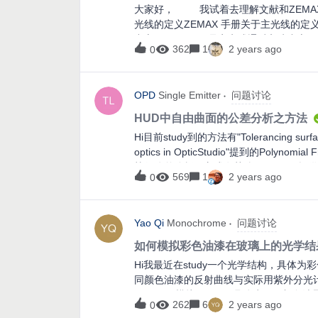
大家好， 我试着去理解文献和ZEMAX
光线的定义ZEMAX 手册关于主光线的定
中心，而ZEMAX是定义成通过入瞳中心
362
1
2 years ago
0
OPD
Single Emitter
问题讨论
HUD中自由曲面的公差分析之方法
Hi目前study到的方法有"Tolerancing surface
optics in OpticStudio"提到的Poly
執行公差分析，亦或有其他solution可提
569
1
2 years ago
0
Yao Qi
Monochrome
问题讨论
如何模拟彩色油漆在玻璃上的光学结
Hi我最近在study一个光学结构，具体为
同颜色油漆的反射曲线与实际用紫外分光计测量
Macloed 模拟match，具体为不同颜色
262
6
2 years ago
0
辑是不同颜色油漆的散射，吸收都不一样只