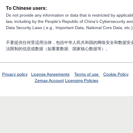
To Chinese users:
Do not provide any information or data that is restricted by applicab
law, including by the People’s Republic of China’s Cybersecurity an
Data Security Laws ( e.g., Important Data, National Core Data, etc.)
不要提供任何受适用法律，包括中华人民共和国的网络安全和数据安
法限制的信息或数据（如重要数据、国家核心数据等）。
Privacy policy
License Agreements
Terms of use
Cookie Policy
Zemax Account
Licensing Policies