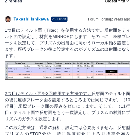
2 replies
Oldest first
Takashi Ishikawa
Forum|Forum|2 years ago
AUTHOR
1
つ目はティルト面（Tilted
）を使用する方法です。
反射面をティ
ルト面で設定し、材質をMIRRORにします。その下に、座標ブレ
ークを設定して、プリズムの出射面に向かうローカル軸を設定し
ます。座標ブレークの後に設定するのがプリズムの出射面になり
ます。
2
つ目はティルト面を2
回使用する方法です。
反射面のティルト面
の後に座標ブレーク面を設定するところまでは同じですが、（10
行目）座標ブレーク面の厚みをゼロにします。そして、（11行
目）ティルト面で反射面をもう一度設定し、プリズムの材質にプ
リズムのガラスを設定します。
この設定方法は、通常の解析、設定では必要ありません。反射型
プリズムのSTOP分析、特に温度変化による屈折率分布を