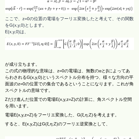
ここで、z=0の位置の電場をフーリエ変換したと考えて、その関数
をG(x,y,0)とします。
E(x,y,0)は、
が成り立ちます。
この式の物理的な意味は、
z=0
の電場は、無数
の
α
と
β
によってあ
らわされる
G(x,y,0)
というスペクトル分布を持つ、様々
な方向の平
面波
の
z=0
の位置での集合であるということになります。これ
が角
スペクトルの意味です。
Zだけ進んだ位置での電場
E(x,y,z=Z)の計算に、角スペクトル空間
を用います。
電場
E(x,y,z=Z)をフーリエ変換した、G(ξ,η;Z)を考えます。
すると、
E(x,y,Z)
は
G(ξ,η;Z)
のフーリエ逆変換と
して、