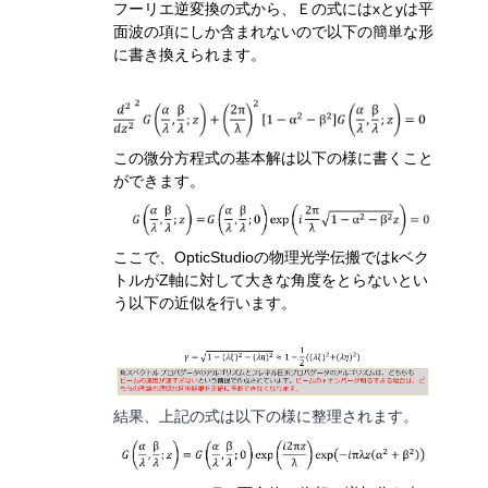
フーリエ逆変換の式から、
Ｅの式には
x
と
y
は平
面波の項にしか含まれないので以下の簡単な形
に書き換えられます。
この微分方程式の基本解は以下の様に書くこと
ができます。
ここで、OpticStudioの物理光学伝搬ではk
ベク
トルが
Z
軸に対して大きな角度をとらないとい
う以下の近似を行います。
結果、上記の式は以下の様に整理されます。