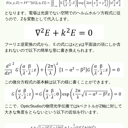
となります。電場は光源
でない空間で
のヘルムホルツ
方程式
に従
うので、
Z
を変数として代入します
。
フーリエ逆変換の式から、
Ｅの式には
x
と
y
は平面波の項にしか含
まれないので以下の簡単な形に書き換えられます。
この微分方程式の基本解は以下の様に書くことができます。
ここで、OpticStudioの物理光学伝搬ではk
ベクトルが
Z
軸に対して
大きな角度をとらないという以下の近似を行います。