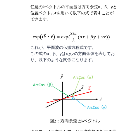
任意の
k
ベクトルの平面波は方向余弦
α
、
β
、
γと
位置ベクトルrを用いて以下の式で表すことが
できます。
これが、平面波の伝搬方程式です。
この式のα、β、γはx,y,zの方向余弦を表してお
り、以下のような関係になります。