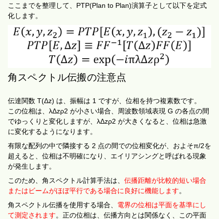
ここまでを整理して、
PTP(Plan to Plan)
演算子として以下を定式
化します。
角スペクトル伝搬の注意点
伝達関数 T(Δz) は、振幅は 1 ですが、位相を持つ複素数です。
この位相は、λΔzρ
2
が小さい場合、周波数領域表現 G の各点の間
でゆっくりと変化します
が、
λΔzρ
2
が大きくなると、位相は急激
に変化するようになります。
有限な配列の中で隣接する 2 点の間での位相変化が、およそ
π/2
を
超えると、位相は不明確になり、エイリアシングと呼ばれる現象
が発生します。
このため、角スペクトル計算手法は、
伝播距離が比較的短い場合
またはビームがほぼ平行である場合に良好に機能します
。
角スペクトル伝播を使用する場合、
電界の位相は平面を基準にし
て測定されます
。正の位相は、伝播方向とは関係なく、この平面