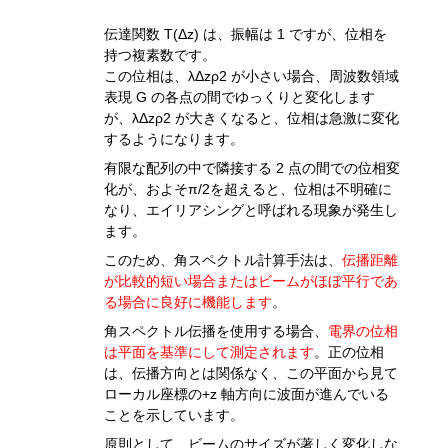
伝達関数 T(Δz) は、振幅は 1 ですが、位相を
持つ複素数です。
この位相は、λΔzρ
2
が小さい場合、周波数領域
表現 G の各点の間でゆっくりと変化します
が、
λΔzρ
2
が大きくなると、位相は急激に変化
するようになります。
有限な配列の中で隣接する 2 点の間での位相変
化が、およそ
π/2
を超えると、位相は不明確に
なり、エイリアシングと呼ばれる現象が発生し
ます。
このため、角スペクトル計算手法は、
伝播距離
が比較的短い場合またはビームがほぼ平行であ
る場合に良好に機能します
。
角スペクトル伝播を使用する場合、
電界の位相
は平面を基準にして測定されます
。正の位相
は、伝播方向とは関係なく、この平面から見て
ローカル座標の+z 軸方向に波面が進んでいる
ことを示しています。
原則として、ビームのサイズが著しく変化しな