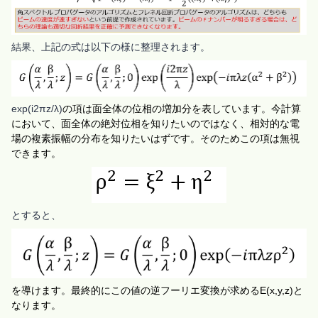
結果、上記の式は以下の様に整理されます。
exp⁡(i2πz/λ)
の項は面全体の位相の増加分を表しています。今計算
において、面全体の絶対位相を知りたいのではなく、相対的な電
場の複素振幅の分布を知りたいはずです。そのためこの項は無視
できます。
とすると、
を
導けます。
最終的にこの値の逆フーリエ変換が求める
E(x,y,z)
と
なります。