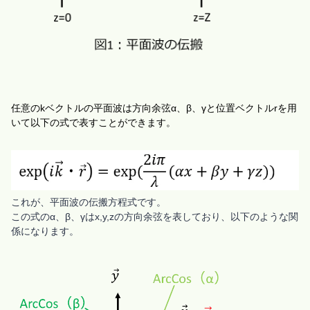
任意の
k
ベクトルの平面波は方向余弦
α
、
β
、
γと位置ベクトルrを用
いて以下の式で表すことができます。
これが、平面波の伝搬方程式です。
この式のα、β、γはx,y,zの方向余弦を表しており、以下のような関
係になります。