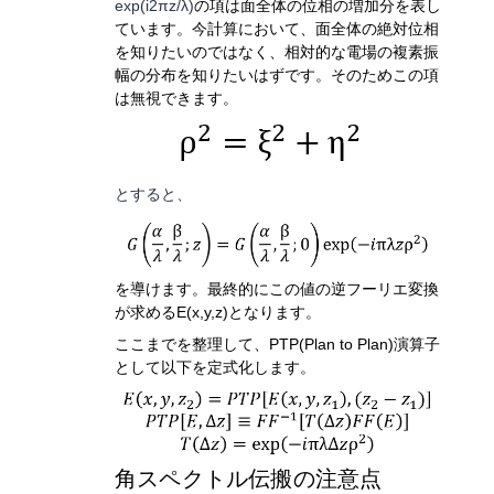
exp⁡(i2πz/λ)
の項は面全体の位相の増加分を表し
ています。今計算において、面全体の絶対位相
を知りたいのではなく、相対的な電場の複素振
幅の分布を知りたいはずです。そのためこの項
は無視できます。
とすると、
を
導けます。
最終的にこの値の逆フーリエ変換
が求める
E(x,y,z)
となります。
ここまでを整理して、
PTP(Plan to Plan)
演算子
として以下を定式化します。
角スペクトル伝搬の注意点