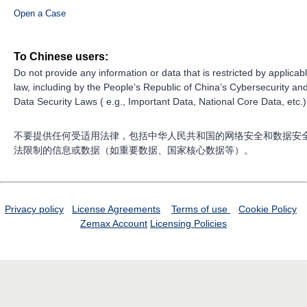
Open a Case
To Chinese users:
Do not provide any information or data that is restricted by applicab
law, including by the People’s Republic of China’s Cybersecurity an
Data Security Laws ( e.g., Important Data, National Core Data, etc.)
不要提供任何受适用法律，包括中华人民共和国的网络安全和数据安
法限制的信息或数据（如重要数据、国家核心数据等）。
Privacy policy
License Agreements
Terms of use
Cookie Policy
Zemax Account
Licensing Policies