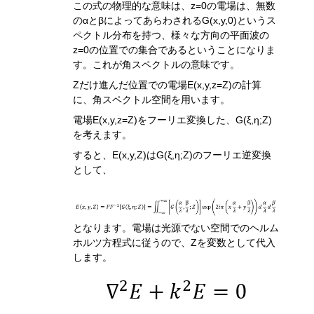
この式の物理的な意味は、
z=0
の電場は、無数
の
α
と
β
によってあらわされる
G(x,y,0)
というス
ペクトル分布を持つ、様々
な方向の平面波
の
z=0
の位置での集合であるということになりま
す。これ
が角スペクトルの意味です。
Zだけ進んだ位置での電場
E(x,y,z=Z)の計算
に、角スペクトル空間を用います。
電場
E(x,y,z=Z)をフーリエ変換した、G(ξ,η;Z)
を考えます。
すると、
E(x,y,Z)
は
G(ξ,η;Z)
のフーリエ逆変換
と
して、
となります。電場は光源
でない空間で
のヘルム
ホルツ
方程式
に従うので、
Z
を変数として代入
します
。