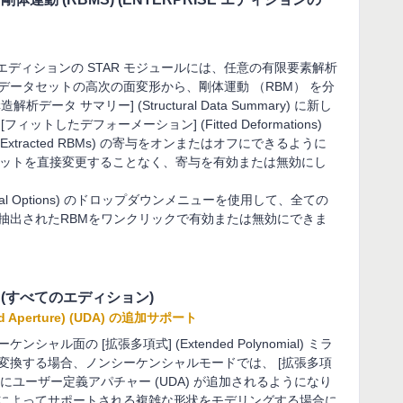
nterprise エディションの STAR モジュールには、任意の有限要素解析
ータセットの高次の面変形から、剛体運動 （RBM） を分
タ サマリー] (Structural Data Summary) に新し
したデフォーメーション] (Fitted Deformations)
 (Extracted RBMs) の寄与をオンまたはオフにできるように
タセットを直接変更することなく、寄与を有効または無効にし
ural Options) のドロップダウンメニューを使用して、全ての
抽出されたRBMをワンクリックで有効または無効にできま
A (すべてのエディション)
 Aperture) (UDA) の追加サポート
面の [拡張多項式] (Extended Polynomial) ミラ
変換する場合、ノンシーケンシャルモードでは、 [拡張多項
オブジェクトにユーザー定義アパチャー (UDA) が追加されるようになり
によってサポートされる複雑な形状をモデリングする場合に