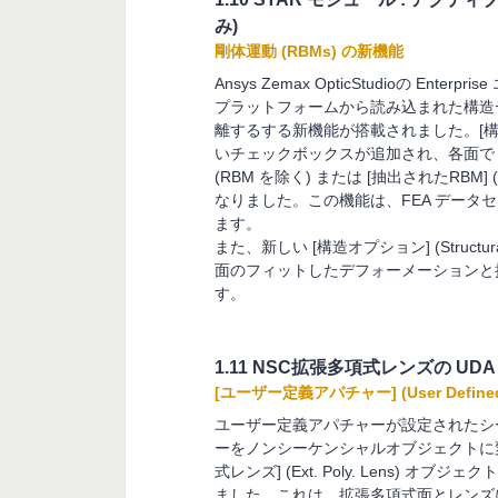
み)
剛体運動 (RBMs) の新機能
Ansys Zemax OpticStudioの E
プラットフォームから読み込まれた構造デ
離するする新機能が搭載されました。[構造解析デー
いチェックボックスが追加され、各面で [フィット
(RBM を除く) または [抽出されたRBM]
なりました。この機能は、FEA デー
ます。
また、新しい [構造オプション] (Struct
面のフィットしたデフォーメーションと
す。
1.11 NSC拡張多項式レンズの UD
[ユーザー定義アパチャー] (User Defined
ユーザー定義アパチャーが設定されたシーケンシャル
ーをノンシーケンシャルオブジェクトに
式レンズ] (Ext. Poly. Lens) 
ました。これは、拡張多項式面とレンズ