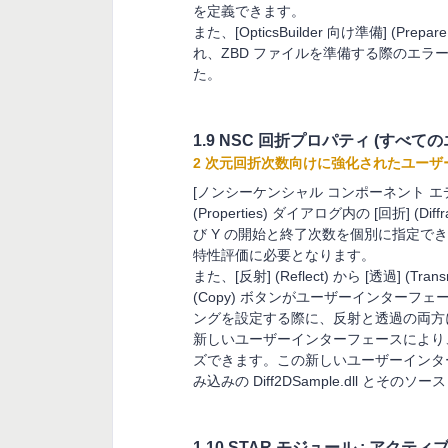
を定義できます。
また、[OpticsBuilder 向け準備] (Prepare
れ、ZBD ファイルを準備する際のエ
た。
1.9 NSC 回折プロパティ (すべて
2 次元回折次数向けに強化されたユー
[ノンシーケンシャル コンポーネント エディタ] (N
(Properties) ダイアログ内の [回折] 
び Y の開始と終了次数を個別に指定で
特性評価に必要となります。
また、[反射] (Reflect) から [透過] 
(Copy) ボタンがユーザーインター
ングを設定する際に、反射と透過の両方
新しいユーザーインターフェースにより、
ズできます。この新しいユーザーインタ
み込みの Diff2DSample.dll とそのソー
1.10 STAR モジュール : アクティ