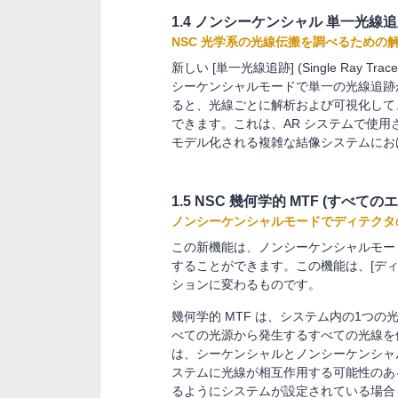
1.4 ノンシーケンシャル 単一光線
NSC 光学系の光線伝搬を調べるための
新しい [単一光線追跡] (Single Ra
シーケンシャルモードで単一の光線追跡
ると、光線ごとに解析および可視化して
できます。これは、AR システムで使
モデル化される複雑な結像システムにお
1.5 NSC 幾何学的 MTF (すべて
ノンシーケンシャルモードでディテクタの[幾何光
この新機能は、ノンシーケンシャルモード
することができます。この機能は、[ディテクタ ビ
ションに変わるものです。
幾何学的 MTF は、システム内の1つ
べての光源から発生するすべての光線を使
は、シーケンシャルとノンシーケンシャ
ステムに光線が相互作用する可能性のあ
るようにシステムが設定されている場合