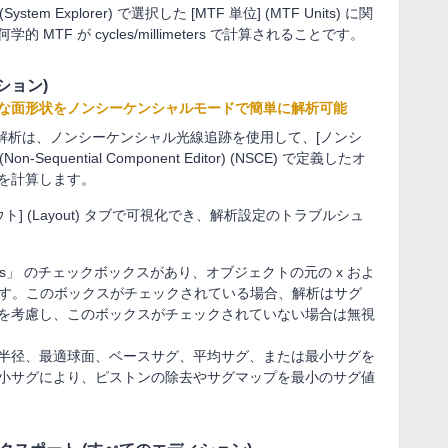
m Explorer) で選択した [MTF 単位] (MTF Units) に関
TF が cycles/millimeters で計算されることです。
ション)
な面形状をノンシーケンシャルモードで簡単に解析可能
トインの解析は、ノンシーケンシャル光線追跡を使用して、[ノンシ
equential Component Editor) (NSCE) で定義したオ
を計算します。
] (Layout) タブで可視化でき、解析設定のトラブルシュ
Tilts」 のチェックボックスがあり、オブジェクトの元の x およ
ます。このボックスがチェックされている場合、解析はサグ
を考慮し、このボックスがチェックされていない場合は無視
半径、最適球面、ベースサグ、平均サグ、または最小サグを
小サグにより、ピストンの除去やサグマップを最小のサグ値