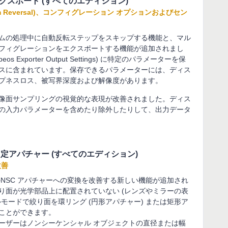
 へのエクスポート (すべてのエディション)
tem Reversal)、コンフィグレーション オプションおよびセン
ムの処理中に自動反転ステップをスキップする機能と、マル
フィグレーションをエクスポートする機能が追加されまし
s Exporter Output Settings) に特定のパラメーターを保
スに含まれています。保存できるパラメーターには、ディス
プネスロス、被写界深度および解像度があります。
像面サンプリングの視覚的な表現が改善されました。ディス
の入力パラメーターを含めたり除外したりして、出力データ
備 : 固定アパチャー (すべてのエディション)
改善
のNSC アパチャーへの変換を改善する新しい機能が追加され
り面が光学部品上に配置されていない (レンズやミラーの表
モードで絞り面を環リング (円形アパチャー) または矩形ア
ことができます。
ーザーはノンシーケンシャル オブジェクトの直径または幅