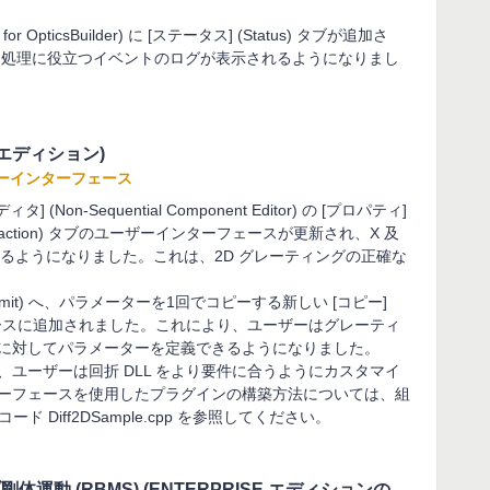
 for OpticsBuilder) に [ステータス] (Status) タブが追加さ
ラー処理に役立つイベントのログが表示されるようになりまし
のエディション)
ザーインターフェース
on-Sequential Component Editor) の [プロパティ]
(Diffraction) タブのユーザーインターフェースが更新され、X 及
きるようになりました。これは、2D グレーティングの正確な
(Transmit) へ、パラメーターを1回でコピーする新しい [コピー]
フェースに追加されました。これにより、ユーザーはグレーティ
に対してパラメーターを定義できるようになりました。
ユーザーは回折 DLL をより要件に合うようにカスタマイ
ーフェースを使用したプラグインの構築方法については、組
スコード Diff2DSample.cpp を参照してください。
ブ剛体運動 (RBMS) (ENTERPRISE エディションの