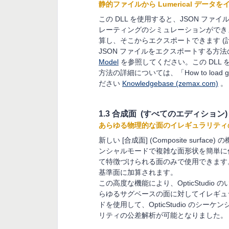
静的ファイルから Lumerical デ
この DLL を使用すると、JSON フ
レーティングのシミュレーションができます。こ
算し、そこからエクスポートできます (計算に
JSON ファイルをエクスポートする方
Model
を参照してください。この DLL を使用
方法の詳細については、「How to load gratin
ださい
Knowledgebase (zemax.com)
。
1.3 合成面 (すべてのエディション)
あらゆる物理的な面のイレギュラリティ
新しい [合成面] (Composite su
ンシャルモードで複雑な面形状を簡単に
て特徴づけられる面のみで使用できます
基準面に加算されます。
この高度な機能により、OpticStud
らゆるサグベースの面に対してイレギュラ
ドを使用して、OpticStudio の
リティの公差解析が可能となりました。