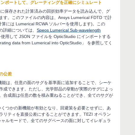
ータをインポートして、グレーティングを正確にシミュレート
ァイルに保存された計算済みの回折効率データを読み込んで、グ
のファイルの内容は、Ansys Lumerical FDTD で計
は Lumerical RCWA ソルバーを使用します)。この
法の詳細については、
Speos Lumerical Sub-wavelength
して JSON ファイルを OpticStudio にインポートする
g data from Lumerical into OpticStudio」 を参照してく
の公差
rface) の機能は、任意の面のサグを基準面に追加することで、シーケ
作成できます。ただし、光学部品の挙動が実際のサグによっ
。合成面は任意の数を積み重ねることができ、全てのサグが
io のいくつかの新機能が有効となり、回避策を必要とせずに、あ
リティを直接公差にすることができます。TEZI オペラン
シーケンシャルモードで、全てのサグベースの面に対してイレギュラ