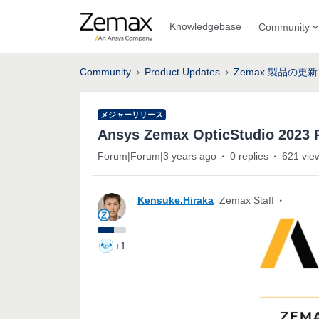
Knowledgebase
Community
Community
Product Updates
Zemax 製品の更新
メジャーリリース
Ansys Zemax OpticStudio 2
Forum|Forum|3 years ago
0 replies
621 vie
Kensuke.Hiraka
Zemax Staff
+1