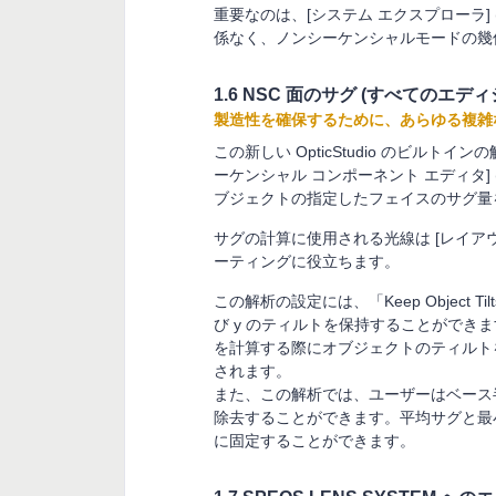
重要なのは、[システム エクスプローラ] (Syste
係なく、ノンシーケンシャルモードの幾何学的 M
1.6 NSC 面のサグ (すべてのエディ
製造性を確保するために、あらゆる複雑
この新しい OpticStudio のビル
ーケンシャル コンポーネント エディタ] (Non-S
ブジェクトの指定したフェイスのサグ量
サグの計算に使用される光線は [レイアウト
ーティングに役立ちます。
この解析の設定には、「Keep Object 
び y のティルトを保持することができ
を計算する際にオブジェクトのティルト
されます。
また、この解析では、ユーザーはベース
除去することができます。平均サグと最
に固定することができます。