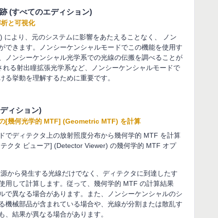
追跡 (すべてのエディション)
解析と可視化
y Trace) により、元のシステムに影響をあたえることなく、 ノン
ができます。ノンシーケンシャルモードでこの機能を使用す
、ノンシーケンシャル光学系での光線の伝搬を調べることが
用される射出瞳拡張光学系など、ノンシーケンシャルモードで
ける挙動を理解するために重要です。
のエディション)
学的 MTF] (Geometric MTF) を計算
でディテクタ上の放射照度分布から幾何学的 MTF を計算
ューア] (Detector Viewer) の幾何学的 MTF オプ
の光源から発生する光線だけでなく、ディテクタに到達したす
用して計算します。従って、幾何学的 MTF の計算結果
ルで異なる場合があります。また、ノンシーケンシャルのシ
る機械部品が含まれている場合や、光線が分割または散乱す
も、結果が異なる場合があります。