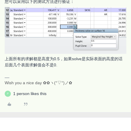
您可以采用以下的测试方法进行验证：
上面所有的求解都是高度为0.5，如果solve是实际表面的高度的话
后面几个表面求解值会不是0.
Wish you a nice day ✿✿ヽ(°▽°)ノ✿
1 person likes this
P