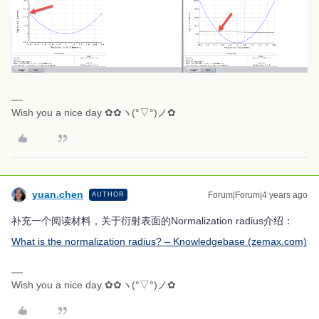
Wish you a nice day ✿✿ヽ(°▽°)ノ✿
yuan.chen
Forum|Forum|4 years ago
AUTHOR
补充一个阅读材料，关于衍射表面的Normalization radius介绍：
What is the normalization radius? – Knowledgebase (zemax.com)
Wish you a nice day ✿✿ヽ(°▽°)ノ✿