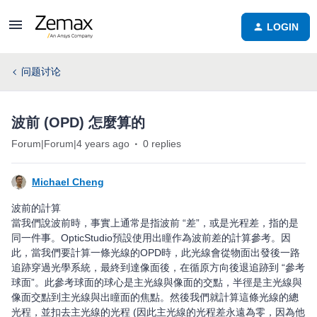
LOGIN
问题讨论
波前 (OPD) 怎麼算的
Forum|Forum|4 years ago
0 replies
Michael Cheng
波前的計算
當我們說波前時，事實上通常是指波前 “差”，或是光程差，指的是
同一件事。OpticStudio預設使用出瞳作為波前差的計算參考。因
此，當我們要計算一條光線的OPD時，此光線會從物面出發後一路
追跡穿過光學系統，最終到達像面後，在循原方向後退追跡到 “參考
球面”。此參考球面的球心是主光線與像面的交點，半徑是主光線與
像面交點到主光線與出瞳面的焦點。然後我們就計算這條光線的總
光程，並扣去主光線的光程 (因此主光線的光程差永遠為零，因為他