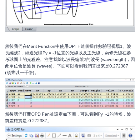
然後我們在Merit Function中使用OPTH這個操作數驗證視場1、波
長編號2，經過光瞳Py = -1位置的光線以及主光線，兩條光線在參
考球面上的光程差。注意我除以波長編號2的波長 (wavelength)，因
此單位會是波長 (waves)。下面可以看到我們算出來是0.272387
(須乘以一千倍)。
然後我們打開OPD Fan並設定如下圖，可以看到Py=-1的時候，波
前差確實是-0.272387。