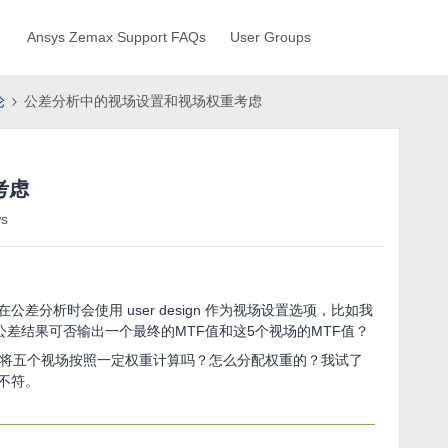
Ansys Zemax Support FAQs
User Groups
论
公差分析中的视场设置和视场权重考虑
考虑
ws
公差分析时会使用 user design 作为视场设置选项，比如我
eld，公差结果可否输出一个最终的MTF值和这5个视场的MTF值？
是将五个视场按照一定权重计算吗？怎么分配权重的？我试了
不符。