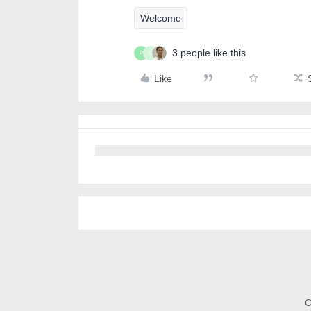
Welcome
3 people like this
P
G
Like
C