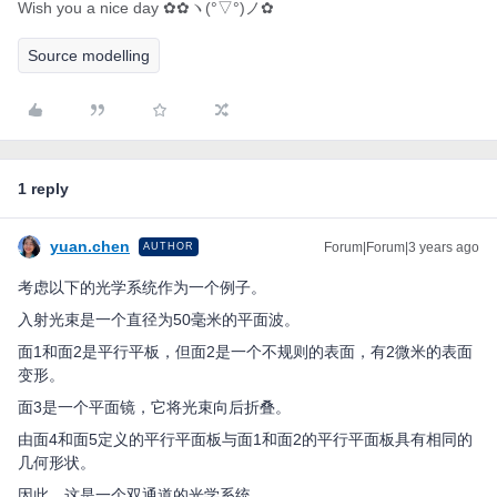
Wish you a nice day ✿✿ヽ(°▽°)ノ✿
Source modelling
1 reply
yuan.chen
Forum|Forum|3 years ago
AUTHOR
考虑以下的光学系统作为一个例子。
入射光束是一个直径为50毫米的平面波。
面1和面2是平行平板，但面2是一个不规则的表面，有2微米的表面
变形。
面3是一个平面镜，它将光束向后折叠。
由面4和面5定义的平行平面板与面1和面2的平行平面板具有相同的
几何形状。
因此，这是一个双通道的光学系统。