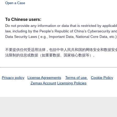
Open a Case
To Chinese users:
Do not provide any information or data that is restricted by applicab
law, including by the People’s Republic of China’s Cybersecurity an
Data Security Laws ( e.g., Important Data, National Core Data, etc.)
不要提供任何受适用法律，包括中华人民共和国的网络安全和数据安
法限制的信息或数据（如重要数据、国家核心数据等）。
Privacy policy
License Agreements
Terms of use
Cookie Policy
Zemax Account
Licensing Policies