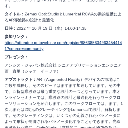
す。
タイトル：
Zemax OpticStudioとLumerical RCWAの動的連携によ
るAR導波路の設計と最適化
日時：
2022 年 10 月 19 日（水）14:00-14:35
参加リンク：
https://attendee.gotowebinar.com/register/886385634963454414
1?source=community
プレゼンタ：
アンシス・ジャパン株式会社 シニアアプリケーションエンジニア
蕭 逸華（シャオ イーファ）
アブストラクト：
AR（Augmented Reality）デバイスの市場はこ
こ数年成長し、そのスピードはますます加速しています。その中
で、回折型導波路は最も重要な設計の一つとなっています。本オ
ンラインセミナーでは、導波路の設計と最適化を行うワークフロ
ーソリューションを紹介します。このワークフローでは、まず、1
次元または2次元のグレーティングをLumericalで設計、解析しま
す。そのグレーティングは、いくつかの定義されたパラメータに
よって形状が制御されるパラメータ化することができます。光線
追跡を行う際に、OpticStudioは自動的にLumerical RCWAをバッ