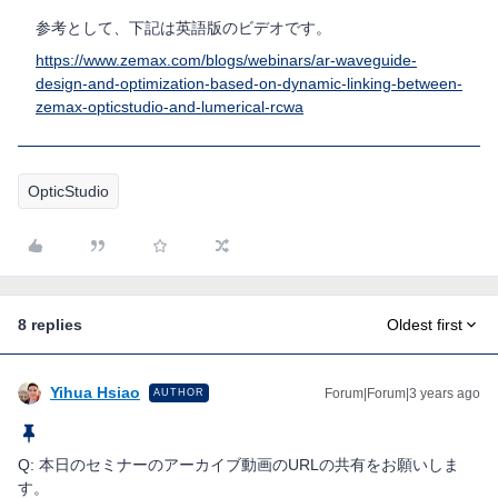
参考として、下記は英語版のビデオです。
https://www.zemax.com/blogs/webinars/ar-waveguide-
design-and-optimization-based-on-dynamic-linking-between-
zemax-opticstudio-and-lumerical-rcwa
OpticStudio
8 replies
Oldest first
Yihua Hsiao
Forum|Forum|3 years ago
AUTHOR
Q: 本日のセミナーのアーカイブ動画のURLの共有をお願いしま
す。