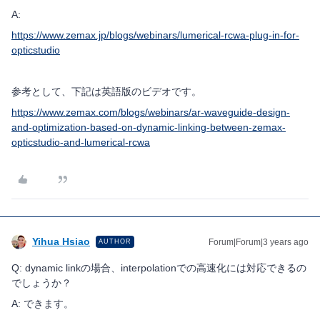
A:
https://www.zemax.jp/blogs/webinars/lumerical-rcwa-plug-in-for-
opticstudio
参考として、下記は英語版のビデオです。
https://www.zemax.com/blogs/webinars/ar-waveguide-design-
and-optimization-based-on-dynamic-linking-between-zemax-
opticstudio-and-lumerical-rcwa
Yihua Hsiao
Forum|Forum|3 years ago
AUTHOR
Q: dynamic linkの場合、interpolationでの高速化には対応できるの
でしょうか？
A: できます。