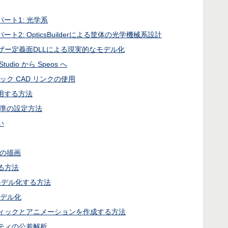
ート1: 光学系
ト2: OpticsBuilderによる筐体の光学機械系設計
ザー定義面DLLによる現実的なモデル化
udio から Speos へ
イナミック CAD リンクの使用
使用する方法
基準の設定方法
い
線の描画
る方法
果をモデル化する方法
モデル化
ィックとアニメーションを作成する方法
ティの公差解析