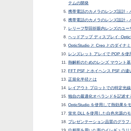
テムの開発
携帯電話のカメラのレンズ設計 - パ
携帯電話のカメラのレンズ設計 - パー
レリーフ型回折眼内レンズのユー
ヘッドアップ ディスプレイ: OpticSt
OpticStudio と Creo とのダ
レンズレット アレイで POP を
熱解析のためのレンズ マウント
FFT PSF とホイヘンス PSF の違
正規化半径とは
レイアウト プロットでの特定光
独自の最適化オペランドを記述す
OpticStudio を使用して熱効
蛍光 DLL を使用した白色光源の
プレゼンテーション品質のグラフ
位相面を用いた面のイレギュラリ