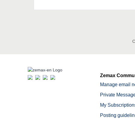
C
Zemax Commun
Manage email no
Private Message
My Subscription
Posting guideli