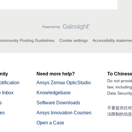
ommunity Posting Guidelines
Cookie settings
Accessibility stateme
ity
Need more help?
To Chinese
Do not provid
tification
Ansys Zemax OpticStudio
law, includin
 Inbox
Knowledgebase
Data Security
s
Software Downloads
不要提供任何
nes
Ansys Innovation Courses
法限制的信息
Open a Case