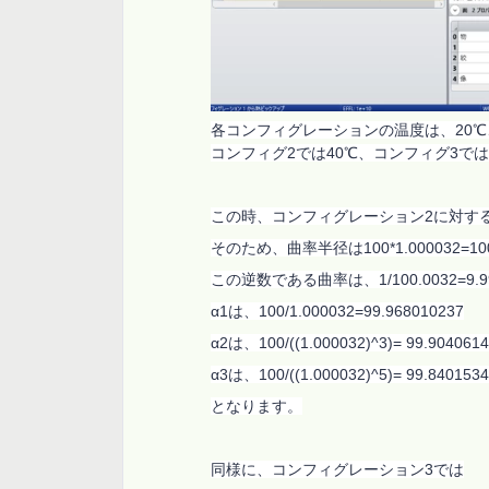
各コンフィグレーションの温度は、
20
℃
コンフィグ
2
では
40
℃、コンフィグ
3
では
この時、コンフィグレーション
2
に対す
そのため、曲率半径は
100*1.000032=10
この逆数である曲率は、
1/100.0032=9.
α
1
は、
100/1.000032=99.968010237
α
2
は、
100/((1.000032)^3)=
99.904061
α
3
は、
100/((1.000032)^5)=
99.840153
となります。
同様に、コンフィグレーション
3
では