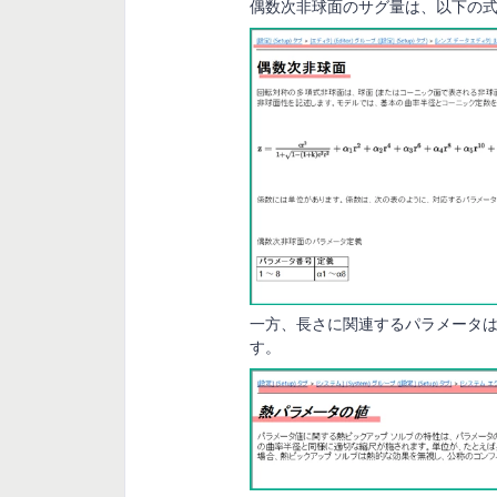
偶数次非球面のサグ量は、以下の
一方、長さに関連するパラメータ
す。