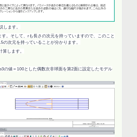
説します。
ます。そして、
r
も長さの次元を持っていますので、このこと
15
の次元を持っていることが分かります。
計算します。
α
3
の値＝
100
とした偶数次非球面を第
2
面に設定したモデル