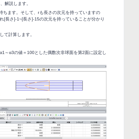
を、解説します。
持ちます。そして、
r
も長さの次元を持っていますの
れ
[
長さ
]-1~[
長さ
]-15
の次元を持っていることが分かり
して計算します。
。
α
1
～α
3
の値＝
100
とした偶数次非球面を第
2
面に設定し