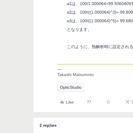
α
1
は、
100/1.000064=99.9360409
α
2
は、
100/((1.000064)^3)=
99.80
α
3
は、
100/((1.000064)^5)=
99.68
となります。
このように、熱解析時に設定され
Takashi Matsumoto
OpticStudio
Like
2 replies