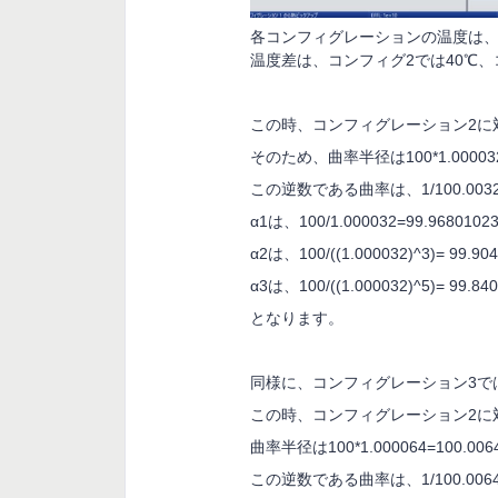
各コンフィグレーションの温度は
温度差は、コンフィグ
2
では
40
℃、
この時、コンフィグレーション
2
に
そのため、曲率半径は
100*1.00003
この逆数である曲率は、
1/100.003
α
1
は、
100/1.000032=99.9680102
α
2
は、
100/((1.000032)^3)=
99.90
α
3
は、
100/((1.000032)^5)=
99.84
となります。
同様に、コンフィグレーション
3
で
この時、コンフィグレーション
2
に
曲率半径は
100*1.000064=100.006
この逆数である曲率は、
1/100.006