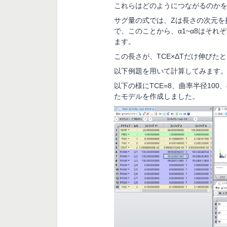
これらはどのようにつながるのか
サグ量の式では、
Z
は長さの次元を
で、このことから、α
1~
α
8
はそれぞ
ます。
この長さが、
TCE
×Δ
T
だけ伸びたと
以下例題を用いて計算してみます
以下の様に
TCE=8
、曲率半径
100
、
たモデルを作成しました。