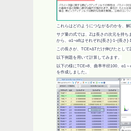
これらはどのようにつながるのかを、解
サグ量の式では、
Z
は長さの次元を持ち
から、α
1~
α
8
はそれぞれ
[
長さ
]-1~[
長さ
]-
この長さが、
TCE
×Δ
T
だけ伸びたとして
以下例題を用いて計算してみます。
以下の様に
TCE=8
、曲率半径
100
、α
1
～
を作成しました。