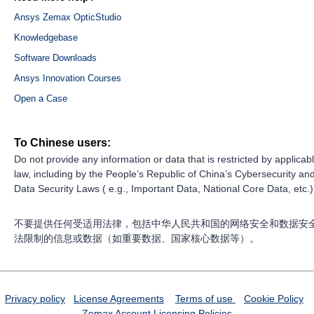
Ansys Zemax OpticStudio
Knowledgebase
Software Downloads
Ansys Innovation Courses
Open a Case
To Chinese users:
Do not provide any information or data that is restricted by applicab
law, including by the People’s Republic of China’s Cybersecurity an
Data Security Laws ( e.g., Important Data, National Core Data, etc.)
不要提供任何受适用法律，包括中华人民共和国的网络安全和数据安
法限制的信息或数据（如重要数据、国家核心数据等）。
Privacy policy
License Agreements
Terms of use
Cookie Policy
Zemax Account
Licensing Policies