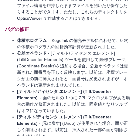
ファイル構造を維持したままファイルを開いたり保存した
りすることができます。ただし、これらのディレクトリを
OpticsViewer で作成することはできません。
バグの修正
体積ホログラム
– Kogelnik の偏光モデルに合わせて、0 次
の体積ホログラムの回折効率計算が更新されました。
公差オペランド
- [ティルト/ディセンタ エレメント]
(Tilt/Decenter Elements) ツールを使用して[座標ブレーク]
(Coordinate Breaks)を追加する場合、公差オペランドは更
新された面番号を正しく反映します。以前は、座標ブレー
クが面の前に挿入されると、面番号は変更されますが、オ
ペランドは更新されませんでした。
[ティルト/ディセンタ エレメント] (Tilt/Decenter
Elements)
- 面のセルの 1 つに ZPL マクロソルブがある場
合の動作が修正されました。以前は、固定値となりソルブ
はオフになっていました。
[ティルト/ディセンタ エレメント] (Tilt/Decenter
Elements)
- [元に戻す] (Undo) が使用された場合、面が正
しく削除されます。以前は、挿入された一部の面が削除さ