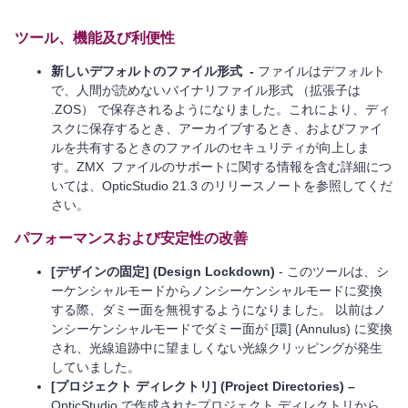
ツール、機能及び利便性
新しいデフォルトのファイル形式
-
ファイルはデフォルト
で、人間が読めないバイナリファイル形式 （拡張子は
.ZOS） で保存されるようになりました。これにより、ディ
スクに保存するとき、アーカイブするとき、およびファイ
ルを共有するときのファイルのセキュリティが向上しま
す。ZMX ファイルのサポートに関する情報を含む詳細につ
いては、OpticStudio 21.3 のリリースノートを参照してくだ
さい。
パフォーマンスおよび安定性の改善
[デザインの固定] (Design Lockdown)
- このツールは、シ
ーケンシャルモードからノンシーケンシャルモードに変換
する際、ダミー面を無視するようになりました。 以前はノ
ンシーケンシャルモードでダミー面が [環] (Annulus) に変換
され、光線追跡中に望ましくない光線クリッピングが発生
していました。
[プロジェクト ディレクトリ] (Project Directories) –
OpticStudio で作成されたプロジェクト ディレクトリから、