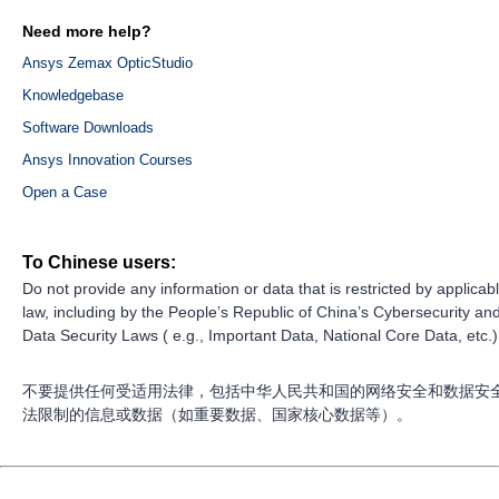
Need more help?
Ansys Zemax OpticStudio
Knowledgebase
Software Downloads
Ansys Innovation Courses
Open a Case
To Chinese users:
Do not provide any information or data that is restricted by applicab
law, including by the People’s Republic of China’s Cybersecurity an
Data Security Laws ( e.g., Important Data, National Core Data, etc.)
不要提供任何受适用法律，包括中华人民共和国的网络安全和数据安
法限制的信息或数据（如重要数据、国家核心数据等）。