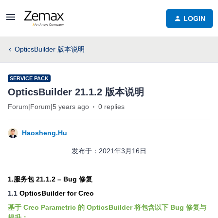
LOGIN
OpticsBuilder 版本说明
SERVICE PACK
OpticsBuilder 21.1.2 版本说明
Forum|Forum|5 years ago
0 replies
Haosheng.Hu
发布于：2021年3月16日
1.服务包 21.1.2 – Bug 修复
1.1
OpticsBuilder for Creo
基于
Creo Parametric
的
OpticsBuilder
将包含以下 Bug 修复与
提升：