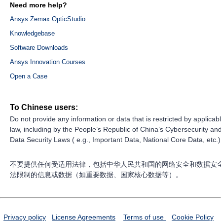
Need more help?
Ansys Zemax OpticStudio
Knowledgebase
Software Downloads
Ansys Innovation Courses
Open a Case
To Chinese users:
Do not provide any information or data that is restricted by applicab
law, including by the People’s Republic of China’s Cybersecurity an
Data Security Laws ( e.g., Important Data, National Core Data, etc.)
不要提供任何受适用法律，包括中华人民共和国的网络安全和数据安
法限制的信息或数据（如重要数据、国家核心数据等）。
Privacy policy
License Agreements
Terms of use
Cookie Policy