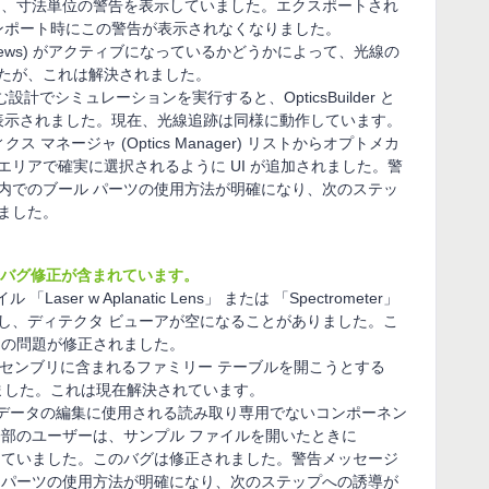
対して、寸法単位の警告を表示していました。エクスポートされ
へのインポート時にこの警告が表示されなくなりました。
on Views) がアクティブになっているかどうかによって、光線の
たが、これは解決されました。
設計でシミュレーションを実行すると、OpticsBuilder と
の結果が表示されました。現在、光線追跡は同様に動作しています。
ィクス マネージャ (Optics Manager) リストからオプトメカ
リアで確実に選択されるように UI が追加されました。警
lder内でのブール パーツの使用方法が明確になり、次のステッ
ました。
2には以下のバグ修正が含まれています。
「Laser w Aplanatic Lens」 または 「Spectrometer」
し、ディテクタ ビューアが空になることがありました。こ
この問題が修正されました。
アセンブリに含まれるファミリー テーブルを開こうとする
りました。これは現在解決されています。
ズ データの編集に使用される読み取り専用でないコンポーネン
一部のユーザーは、サンプル ファイルを開いたときに
ーアウトしていました。このバグは修正されました。警告メッセージ
のブール パーツの使用方法が明確になり、次のステップへの誘導が