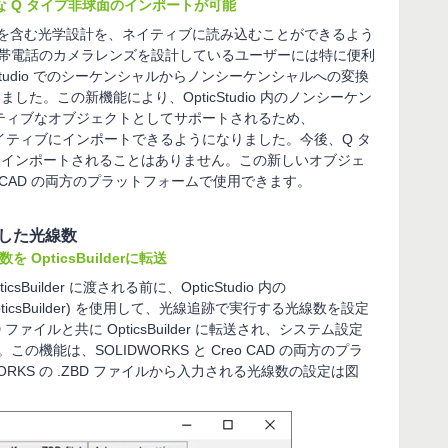
ィブな Q タイプ非球面のインポートが可能
 タイプ非球面を含む光学設計を、ネイティブに読み込むことができるよう
帯電話のカメラレンズを設計しているユーザーには特に便利
Studio でのシーケンシャルからノンシーケンシャルへの変換
た。この新機能により、OpticStudio 内のノンシーケン
イティブなオブジェクトとしてサポートされるため、
非球面をネイティブにインポートできるようになりました。今後、Q タ
てインポートされることはありません。この新しいオブジェ
reo CAD の両方のプラットフォームで使用できます。
指定した光線数
を OpticsBuilderに転送
Builder に渡される前に、OpticStudio 内の
e for OpticsBuilder) を使用して、光線追跡で実行する光線数を設定
ァイルと共に OpticsBuilder に転送され、システム設定
機能は、SOLIDWORKS と Creo CAD の両方のプラ
RKS の .ZBD ファイルから入力される光線数の設定は図