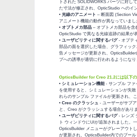
トされた SOLIDWORKS パーツに
た寸法が修正され、OpticStudio 
•
光線のアニメート
– 断面図 (Secti
アニメート機能の動作が異なっていまし
•
オプトメカ部品
– オプトメカ部品を含む
OpticStudio で異なる光線追跡
•
ユーザビリティに関するバグ
- オプテ
部品の面を選択した場合、グラフィックエ
告メッセージが更新され、OpticsBui
プへの誘導が適切に行われるようになり
OpticsBuilder for Creo 21.
•
シミュレーション機能
- サンプル ファイル 
を使用すると、シミュレーションが失敗
れらのサンプル ファイルが更新され、
•
Creo のクラッシュ
- ユーザーがサブ
と、Creo がクラッシュする場合があ
•
ユーザビリティに関するバグ
- レン
ト ウィンドウにUIが追加されました。
OpticsBuilder メニューがグレ
が更新され、OpticsBuilder内で