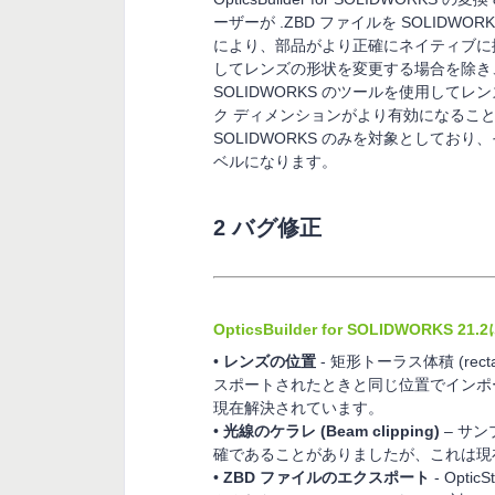
ーザーが .ZBD ファイルを SOLID
により、部品がより正確にネイティブに描
してレンズの形状を変更する場合を除き
SOLIDWORKS のツールを使用し
ク ディメンションがより有効になることがあり
SOLIDWORKS のみを対象としており、その精
ベルになります。
2 バグ修正
OpticsBuilder for SOLIDWO
•
レンズの位置
- 矩形トーラス体積 (rectan
スポートされたときと同じ位置でインポ
現在解決されています。
•
光線のケラレ (Beam clipping)
– サ
確であることがありましたが、これは現
•
ZBD ファイルのエクスポート
- Opt