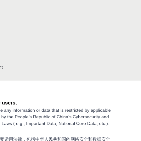
nt
 users:
e any information or data that is restricted by applicable
g by the People’s Republic of China’s Cybersecurity and
 Laws ( e.g., Important Data, National Core Data, etc.).
受适用法律，包括中华人民共和国的网络安全和数据安全