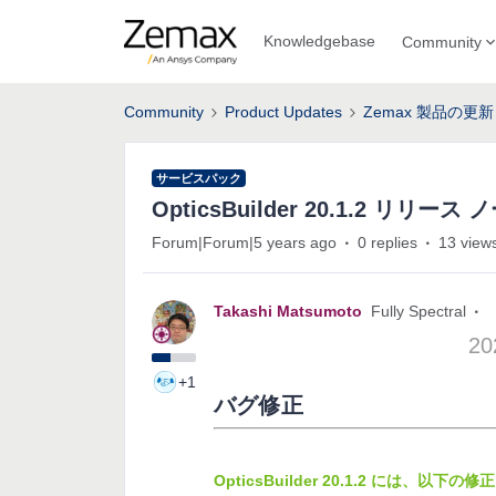
Knowledgebase
Community
Community
Product Updates
Zemax 製品の更新
サービスパック
OpticsBuilder 20.1.2 リリース 
Forum|Forum|5 years ago
0 replies
13 view
Takashi Matsumoto
Fully Spectral
20
+1
バグ修正
OpticsBuilder 20.1.2 には、