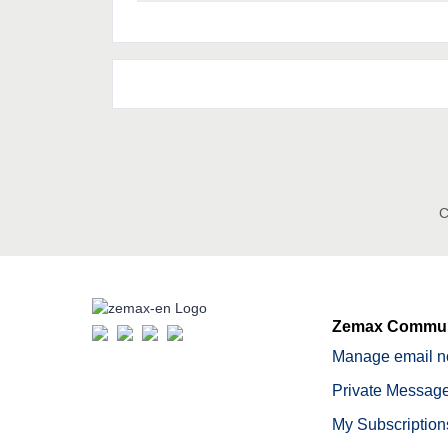
C
Zemax Commun
Manage email no
Private Message
My Subscription