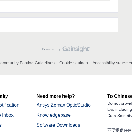
ommunity Posting Guidelines
Cookie settings
Accessibility stateme
ity
Need more help?
To Chinese
Do not provid
tification
Ansys Zemax OpticStudio
law, includin
 Inbox
Knowledgebase
Data Security
s
Software Downloads
不要提供任何