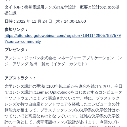
タイトル：
携帯電話用レンズの光学設計：概要と設計のための基
礎知識
日時：
2022 年 11 月 24 日（木）14:00-15:00
参加リンク：
https://attendee.gotowebinar.com/register/718411428057837579
?source=community
プレゼンタ：
アンシス・ジャパン株式会社 マネージャー アプリケーションエン
ジニアリング 池田 賢元（イケダ カツモト）
アブストラクト：
光学レンズ設計の手法は100年以上前から進化を続けており、今日
ではレンズ設計はZemax OpticStudioをはじめとするコンピュータ
ーソフトウェアによって実施されています。特に、プラスチック
レンズが持つ自由度とソフトウェアを搭載したコンピュータの計
算能力が相まって、プラスチックレンズの光学系の光学設計はか
つてないほど高度なものとなっています。複雑な光学系の光学設
計の一例として、携帯電話のレンズ設計があります。今回のプレ