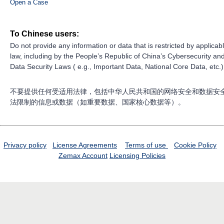
Open a Case
To Chinese users:
Do not provide any information or data that is restricted by applicab
law, including by the People’s Republic of China’s Cybersecurity an
Data Security Laws ( e.g., Important Data, National Core Data, etc.)
不要提供任何受适用法律，包括中华人民共和国的网络安全和数据安
法限制的信息或数据（如重要数据、国家核心数据等）。
Privacy policy
License Agreements
Terms of use
Cookie Policy
Zemax Account
Licensing Policies